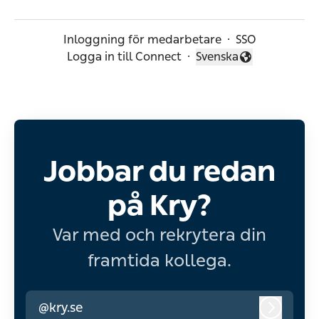
Inloggning för medarbetare
·
SSO
Logga in till Connect
·
Svenska
Byt språk
Jobbar du redan
på Kry?
Var med och rekrytera din
framtida kollega.
@kry.se
Logga i