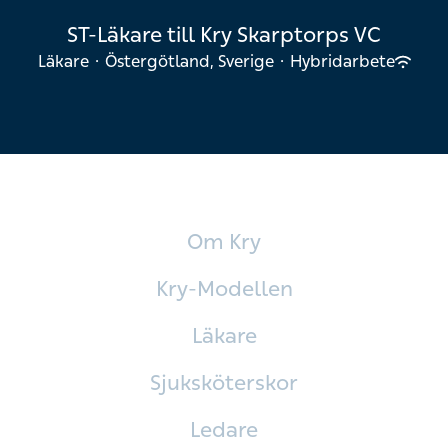
ST-Läkare till Kry Skarptorps VC
Läkare
·
Östergötland, Sverige
·
Hybridarbete
Om Kry
Kry-Modellen
Läkare
Sjuksköterskor
Ledare