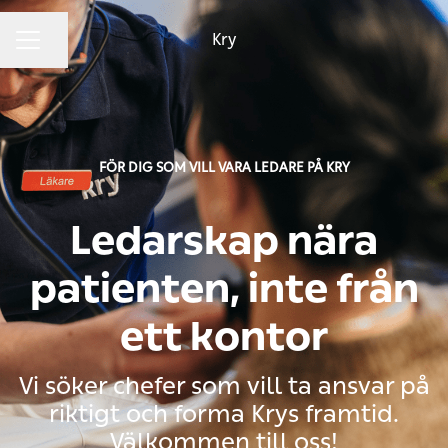
Kry
Dela sidan
KARRIÄRMENY
FÖR DIG SOM VILL VARA LEDARE PÅ KRY
Ledarskap nära
patienten, inte från
ett kontor
Vi söker chefer som vill ta ansvar på
riktigt och forma Krys framtid.
Välkommen till oss!