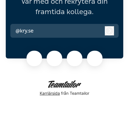
Var med och rekrytera din
framtida kollega.
@kry.se
Logga i
Karriärsida
från Teamtailor