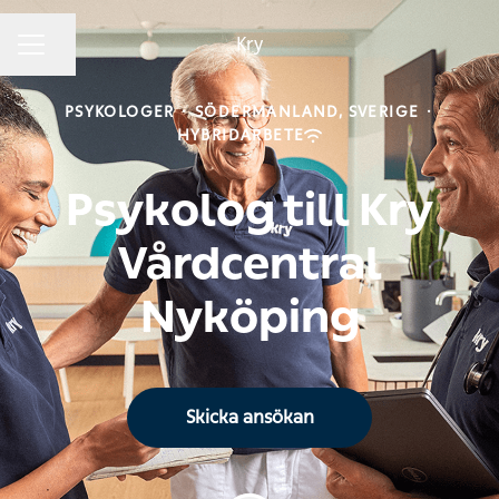
Kry
Dela sidan
KARRIÄRMENY
PSYKOLOGER
·
SÖDERMANLAND, SVERIGE
·
HYBRIDARBETE
Psykolog till Kry
Vårdcentral
Nyköping
Skicka ansökan