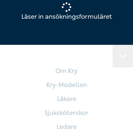
Läser in ansökningsformuläret
Om Kry
Kry-Modellen
Läkare
Sjuksköterskor
Ledare