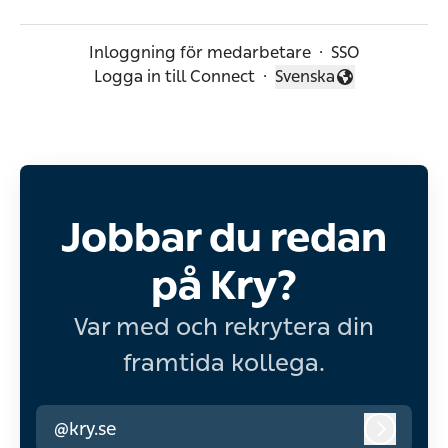
Inloggning för medarbetare
·
SSO
Logga in till Connect
·
Svenska
Byt språk
Jobbar du redan
på Kry?
Var med och rekrytera din
framtida kollega.
@kry.se
Logga i