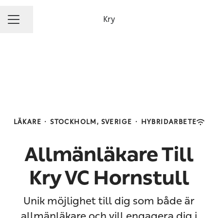
Kry
Dela sidan
KARRIÄRMENY
LÄKARE
·
STOCKHOLM, SVERIGE
·
HYBRIDARBETE
Allmänläkare Till
Kry VC Hornstull
Unik möjlighet till dig som både är
allmänläkare och vill engagera dig i