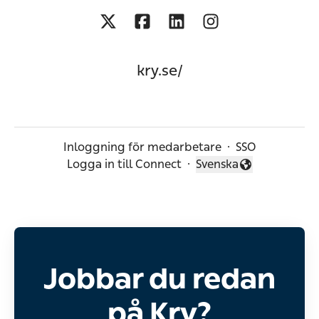
kry.se/
Inloggning för medarbetare
·
SSO
Logga in till Connect
·
Svenska
Byt språk
Jobbar du redan
på Kry?