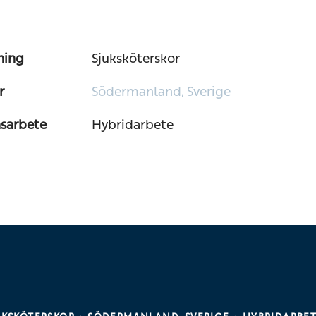
ning
Sjuksköterskor
r
Södermanland, Sverige
nsarbete
Hybridarbete