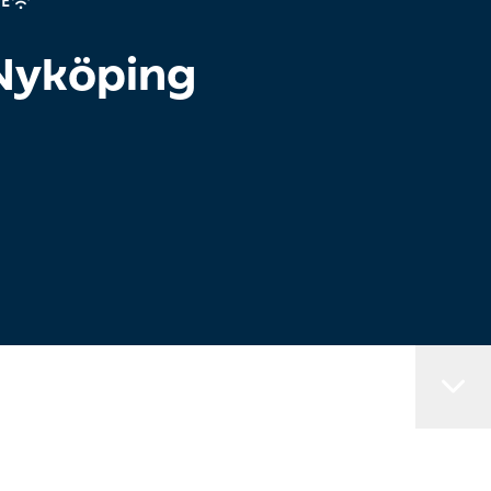
TE
 Nyköping