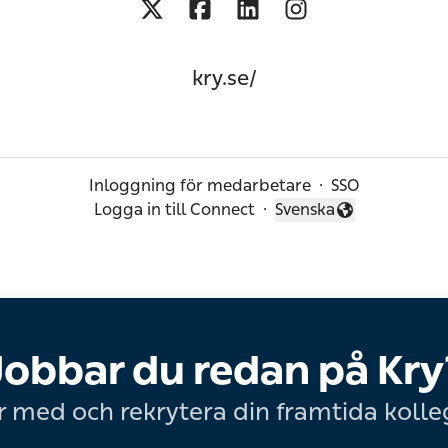
kry.se/
Inloggning för medarbetare
·
SSO
Logga in till Connect
·
Svenska
Byt språk
Jobbar du redan på Kry
r med och rekrytera din framtida kolle