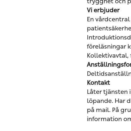
trygghet och pr
Vi erbjuder
En vårdcentral 
patientsäkerhe
Introduktionsd
föreläsningar k
Kollektivavtal,
Anställningsf
Deltidsanställ
Kontakt
Låter tjänsten 
löpande. Har 
på mail. På gr
information o