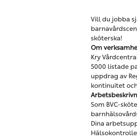
Vill du jobba 
barnavårdscentr
sköterska!
Om verksamhe
Kry Vårdcentra
5000 listade p
uppdrag av Reg
kontinuitet oc
Arbetsbeskriv
Som BVC-sköter
barnhälsovård
Dina arbetsupp
Hälsokontrolle