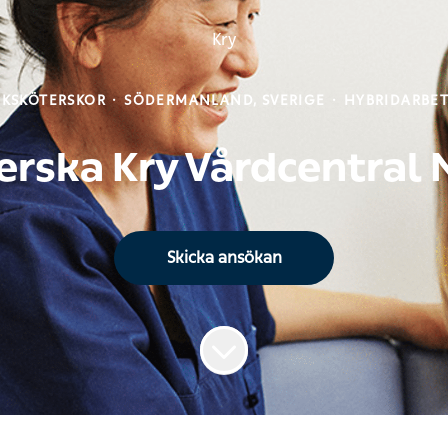
Kry
UKSKÖTERSKOR
·
SÖDERMANLAND, SVERIGE
·
HYBRIDARBE
erska Kry Vårdcentral
Skicka ansökan