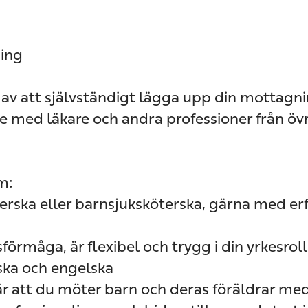
ning
 av att självständigt lägga upp din mottagni
 med läkare och andra professioner från öv
m:
öterska eller barnsjuksköterska, gärna med er
örmåga, är flexibel och trygg i din yrkesroll
ska och engelska
 är att du möter barn och deras föräldrar me