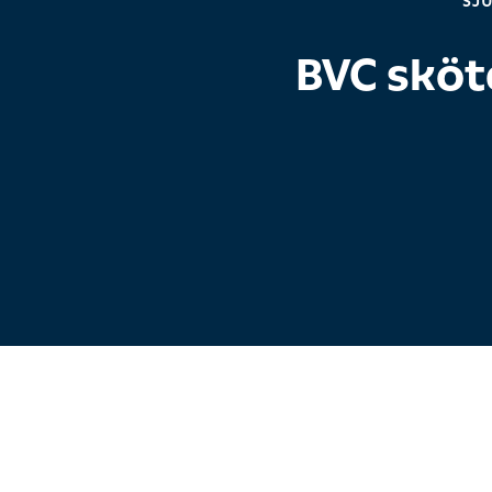
SJ
BVC sköt