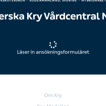
UKSKÖTERSKOR
·
SÖDERMANLAND, SVERIGE
·
HYBRIDARBE
erska Kry Vårdcentral
Läser in ansökningsformuläret
Om Kry