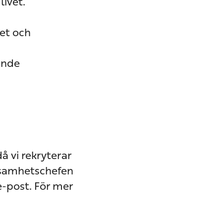
livet.
tet och
ande
å vi rekryterar
ksamhetschefen
e-post. För mer