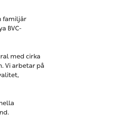
 familjär
nya BVC-
ral med cirka
. Vi arbetar på
alitet,
nella
nd.