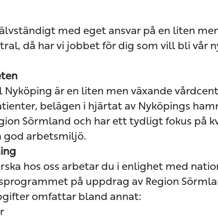
självständigt med eget ansvar på en liten men
al, då har vi jobbet för dig som vill bli vår 
ten
l Nyköping är en liten men växande vårdcent
atienter, belägen i hjärtat av Nyköpings hamn
ion Sörmland och har ett tydligt fokus på kv
h god arbetsmiljö.
ning
ska hos oss arbetar du i enlighet med natio
sprogrammet på uppdrag av Region Sörmla
gifter omfattar bland annat:
r