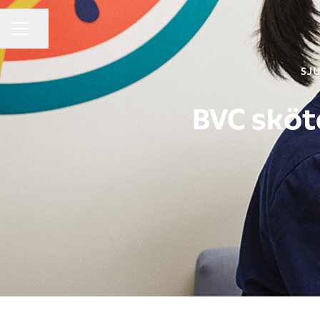
Dela sidan
KARRIÄRMENY
SJ
BVC sköt