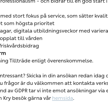
ofessionalism – och bidrar till en god start i 
med stort fokus på service, som sätter kvali
t som högsta prioritet
agar, digitala utbildningsveckor med varier
opplat till vården
 friskvårdsbidrag
orm
ning Tillträde enligt överenskommelse.
intressant? Skicka in din ansökan redan idag d
du frågor är du välkommen att kontakta ver
und av GDPR tar vi inte emot ansökningar via 
m Kry besök gärna vår
hemsida
.