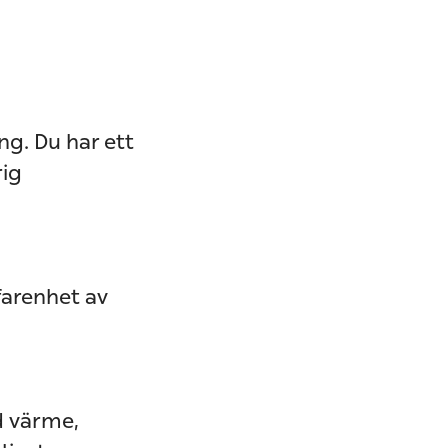
ng. Du har ett
rig
farenhet av
d värme,