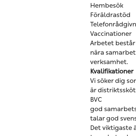
Hembesök
Föräldrastöd
Telefonrådgiv
Vaccinationer
Arbetet består
nära samarbete
verksamhet.
Kvalifikationer
Vi söker dig so
är distriktssk
BVC
god samarbetsf
talar god sven
Det viktigaste