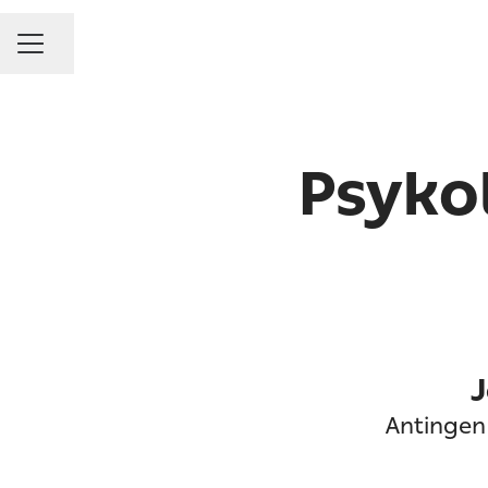
Dela sidan
KARRIÄRMENY
Psykol
J
Antingen 