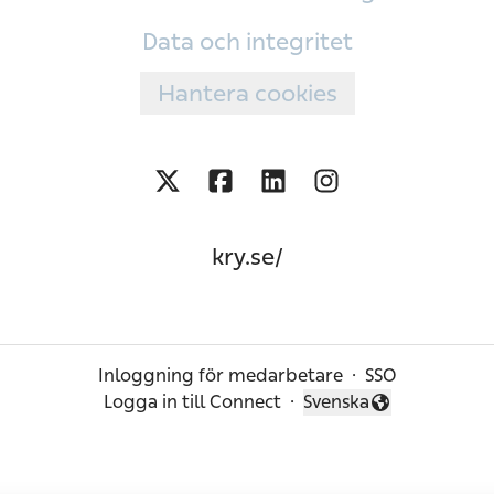
Data och integritet
Hantera cookies
kry.se/
Inloggning för medarbetare
·
SSO
Logga in till Connect
·
Svenska
Byt språk