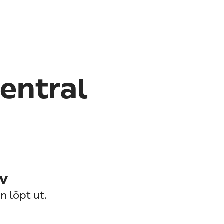
central
iv
n löpt ut.