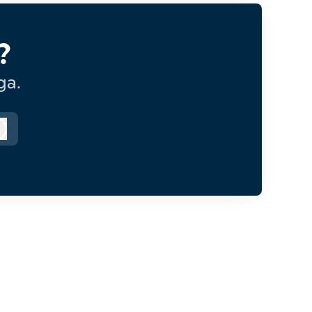
?
ga.
Logga in